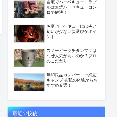
自宅でバーベキュートラブ
ルは無煙バーベキューコン
ロで解決！
お庭バーベキューには炎と
匂いが少ない炭選びがポイ
ント
スノーピークチタンマグは
なぜ人気が高いのか？プロ
のこだわり
無印良品カンパーニャ嬬恋
キャンプ場/私の体験からお
すすめ８選！
最近の投稿